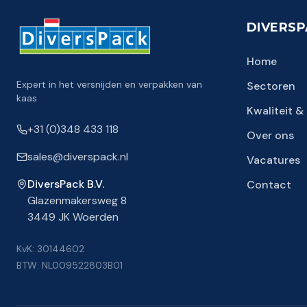
DIVERS
Home
Expert in het versnijden en verpakken van
Sectoren
kaas
Kwaliteit 
+31 (0)348 433 118
Over ons
sales@diverspack.nl
Vacatures
DiversPack B.V.
Contact
Glazenmakersweg 8
3449 JK Woerden
KvK: 30144602
BTW: NL009522803B01