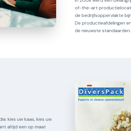
In 2008 werd een belangrij
of-the-art productielocat
de bedrijfsoppervlakte bi
De productieafdelingen en
de nieuwste standaarden.
ia: kies uw kaas, kies uw
ant altijd een op maat